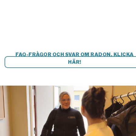
FAQ-FRÅGOR OCH SVAR OM RADON. KLICKA
HÄR!