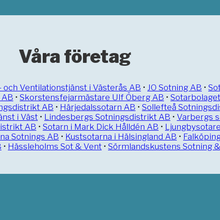
Våra företag
- och Ventilationstjänst i Västerås AB
•
JO Sotning AB
•
So
n AB
•
Skorstensfejarmästare Ulf Öberg AB
•
Sotarbolaget
ngsdistrikt AB
•
Härjedalssotarn AB
•
Sollefteå Sotningsdi
änst i Väst
•
Lindesbergs Sotningsdistrikt AB
•
Varbergs s
strikt AB
•
Sotarn i Mark Dick Hålldén AB
•
Ljungbysotar
una Sotnings AB
•
Kustsotarna i Hälsingland AB
•
Falköping
B
•
Hässleholms Sot & Vent
•
Sörmlandskustens Sotning & 