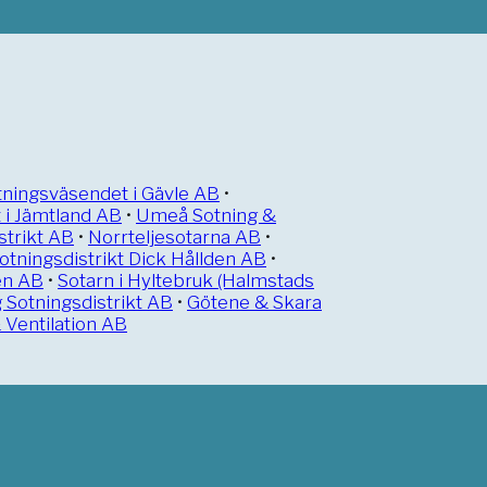
tningsväsendet i Gävle AB
•
 i Jämtland AB
•
Umeå Sotning &
strikt AB
•
Norrteljesotarna AB
•
otningsdistrikt Dick Hållden AB
•
en AB
•
Sotarn i Hyltebruk (Halmstads
 Sotningsdistrikt AB
•
Götene & Skara
Ventilation AB