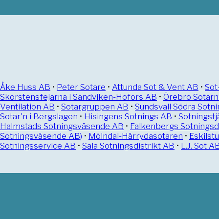
Åke Huss AB
•
Peter Sotare
•
Attunda Sot & Vent AB
•
Sot
Skorstensfejarna i Sandviken-Hofors AB
•
Örebro Sotar
Ventilation AB
•
Sotargruppen AB
•
Sundsvall Södra Sotni
Sotar'n i Bergslagen
•
Hisingens Sotnings AB
•
Sotningstj
Halmstads Sotningsväsende AB
•
Falkenbergs Sotningsdi
Sotningsväsende AB)
•
Mölndal-Härrydasotaren
•
Eskilst
Sotningsservice AB
•
Sala Sotningsdistrikt AB
•
L.J. Sot A