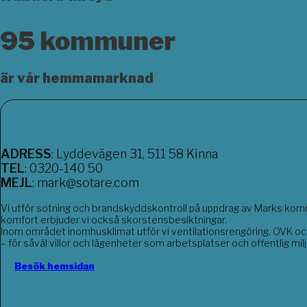
95 kommuner
är vår hemmamarknad
ADRESS
: Lyddevägen 31,
511 58 Kinna
TEL
: 0320-140 50
MEJL
: mark@sotare.com
Vi utför sotning och brandskyddskontroll på uppdrag av Marks kom
komfort erbjuder vi också skorstensbesiktningar.
Inom området inomhusklimat utför vi ventilationsrengöring, OVK och 
– för såväl villor och lägenheter som arbetsplatser och offentlig milj
Besök hemsidan