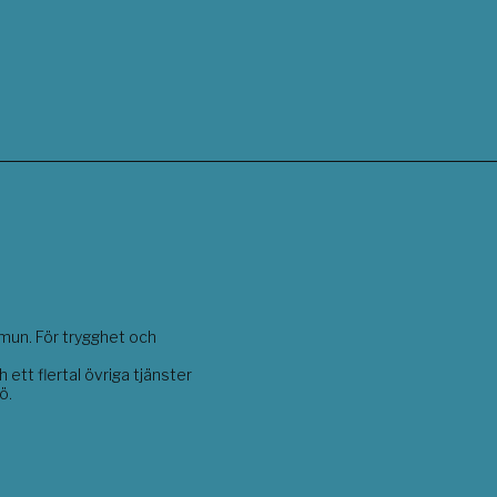
mun. För trygghet och
ett flertal övriga tjänster
ö.