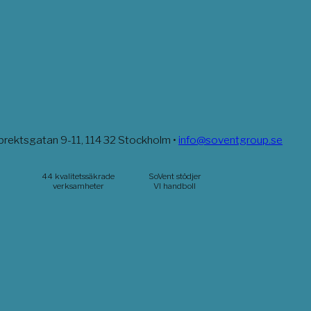
brektsgatan 9-11, 114 32 Stockholm •
info@soventgroup.se
44 kvalitetssäkrade
SoVent stödjer
verksamheter
VI handboll