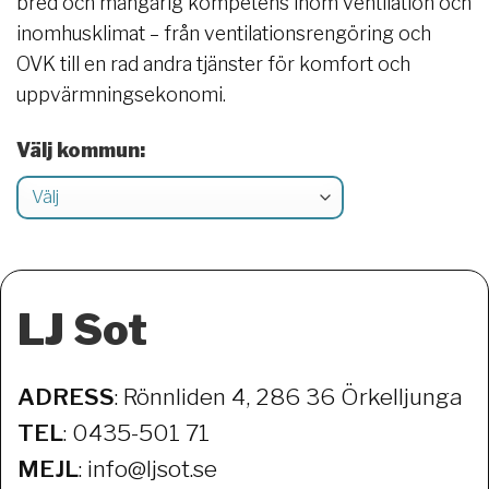
bred och mångårig kompetens inom ventilation och
inomhusklimat – från ventilationsrengöring och
OVK till en rad andra tjänster för komfort och
uppvärmningsekonomi.
Välj kommun:
LJ Sot
ADRESS
: Rönnliden 4,
286 36 Örkelljunga
TEL
: 0435-501 71
MEJL
: info@ljsot.se