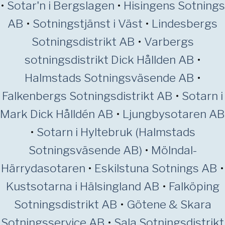
•
Sotar'n i Bergslagen
•
Hisingens Sotnings
AB
•
Sotningstjänst i Väst
•
Lindesbergs
Sotningsdistrikt AB
•
Varbergs
sotningsdistrikt Dick Hållden AB
•
Halmstads Sotningsväsende AB
•
Falkenbergs Sotningsdistrikt AB
•
Sotarn i
Mark Dick Hålldén AB
•
Ljungbysotaren AB
•
Sotarn i Hyltebruk (Halmstads
Sotningsväsende AB)
•
Mölndal-
Härrydasotaren
•
Eskilstuna Sotnings AB
•
Kustsotarna i Hälsingland AB
•
Falköping
Sotningsdistrikt AB
•
Götene & Skara
Sotningsservice AB
•
Sala Sotningsdistrikt