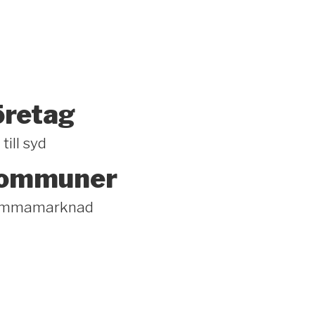
öretag
till syd
kommuner
hemmamarknad