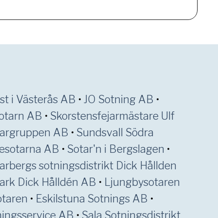
nst i Västerås AB
•
JO Sotning AB
•
otarn AB
•
Skorstensfejarmästare Ulf
targruppen AB
•
Sundsvall Södra
jesotarna AB
•
Sotar'n i Bergslagen
•
arbergs sotningsdistrikt Dick Hållden
Mark Dick Hålldén AB
•
Ljungbysotaren
otaren
•
Eskilstuna Sotnings AB
•
ningsservice AB
•
Sala Sotningsdistrikt