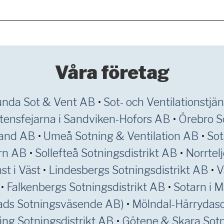
Våra företag
unda Sot & Vent AB
•
Sot- och Ventilationstjä
tensfejarna i Sandviken-Hofors AB
•
Örebro S
land AB
•
Umeå Sotning & Ventilation AB
•
So
rn AB
•
Sollefteå Sotningsdistrikt AB
•
Norrtel
st i Väst
•
Lindesbergs Sotningsdistrikt AB
•
V
•
Falkenbergs Sotningsdistrikt AB
•
Sotarn i 
tads Sotningsväsende AB)
•
Mölndal-Härrydas
ing Sotningsdistrikt AB
•
Götene & Skara Sot