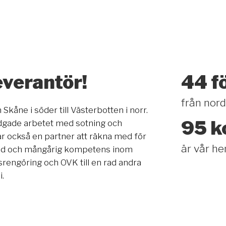
everantör!
44 f
från nord 
 Skåne i söder till Västerbotten i norr.
95 
tadgade arbetet med sotning och
är också en partner att räkna med för
är vår 
bred och mångårig kompetens inom
srengöring och OVK till en rad andra
.