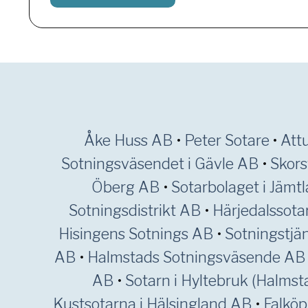
Åke Huss AB
•
Peter Sotare
•
Att
Sotningsväsendet i Gävle AB
•
Skors
Öberg AB
•
Sotarbolaget i Jämt
Sotningsdistrikt AB
•
Härjedalssota
Hisingens Sotnings AB
•
Sotningstjän
AB
•
Halmstads Sotningsväsende AB
AB
•
Sotarn i Hyltebruk (Halms
Kustsotarna i Hälsingland AB
•
Falköp