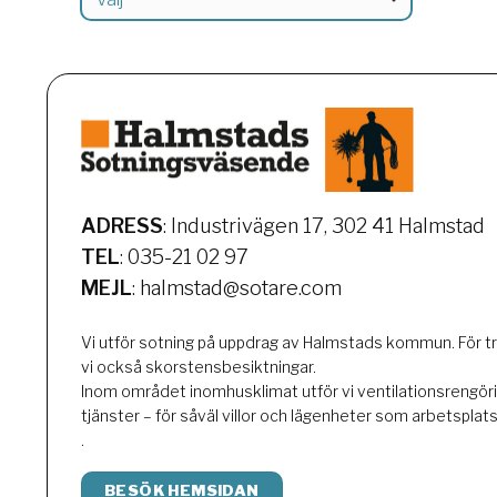
ADRESS
: Industrivägen 17,
302 41 Halmstad
TEL
: 035-21 02 97
MEJL
: halmstad@sotare.com
Vi utför sotning på uppdrag av Halmstads kommun. För t
vi också skorstensbesiktningar.
Inom området inomhusklimat utför vi ventilationsrengörin
tjänster – för såväl villor och lägenheter som arbetsplatse
.
BESÖK HEMSIDAN