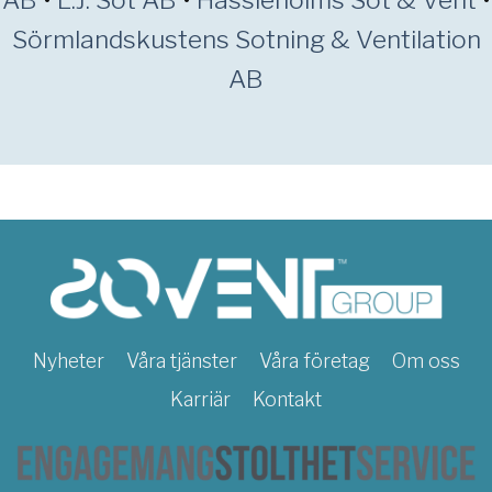
AB
•
L.J. Sot AB
•
Hässleholms Sot & Vent
•
Sörmlandskustens Sotning & Ventilation
AB
Nyheter
Våra tjänster
Våra företag
Om oss
Karriär
Kontakt