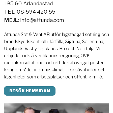
195 60 Arlandastad
TEL
: 08-594 420 55
MEJL
: info@attunda.com
Attunda Sot & Vent AB utför lagstadgad sotning och
brandskyddskontroll i Järfälla, Sigtuna, Sollentuna,
Upplands Väsby, Upplands-Bro och Norrtälje. Vi
erbjuder också ventilationsrengöring, OVK,
radonkonsultationer och ett flertal övriga tjänster
kring området inomhusklimat – för såväl villor och
lägenheter som arbetsplatser och offentlig miljö.
BESÖK HEMSIDAN