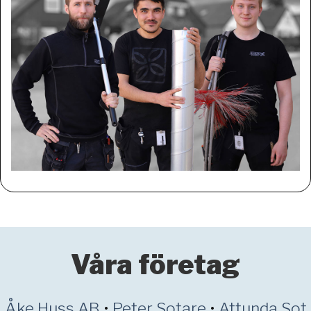
Våra företag
Åke Huss AB
•
Peter Sotare
•
Attunda Sot